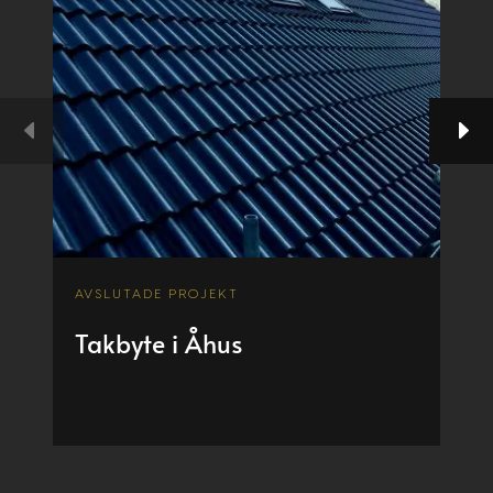
E PROJEKT
AVSLUTADE PROJE
 i Åhus
Renovering 
ombyggnatio