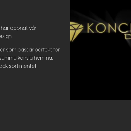
u har öppnat vår
sign.
er som passar perfekt för
pa samma känsla hemma.
äck sortimentet.