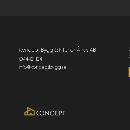
Koncept
Bygg & Interiör Åhus AB
044-121 124
info@konceptbygg.se