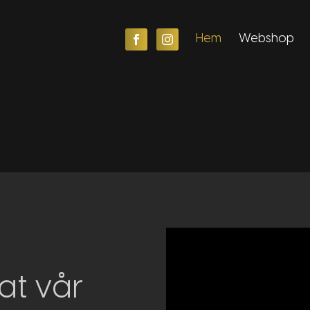
F
I
Hem
Webshop
Videospelare
at vår