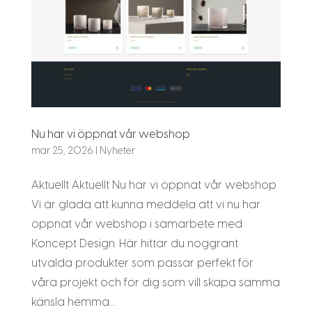
Nu har vi öppnat vår webshop
mar 25, 2026
|
Nyheter
Aktuellt Aktuellt Nu har vi öppnat vår webshop
Vi är glada att kunna meddela att vi nu har
öppnat vår webshop i samarbete med
Koncept Design. Här hittar du noggrant
utvalda produkter som passar perfekt för
våra projekt och för dig som vill skapa samma
känsla hemma....