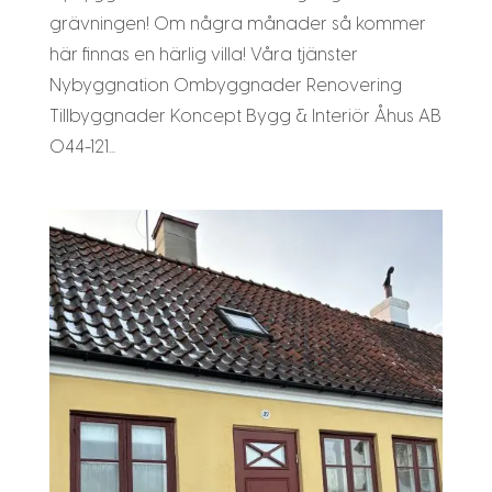
grävningen! Om några månader så kommer
här finnas en härlig villa! Våra tjänster
Nybyggnation Ombyggnader Renovering
Tillbyggnader Koncept Bygg & Interiör Åhus AB
044-121...