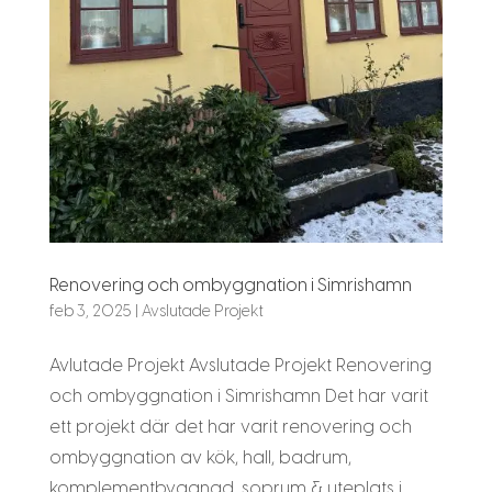
Renovering och ombyggnation i Simrishamn
feb 3, 2025
|
Avslutade Projekt
Avlutade Projekt Avslutade Projekt Renovering
och ombyggnation i Simrishamn Det har varit
ett projekt där det har varit renovering och
ombyggnation av kök, hall, badrum,
komplementbyggnad, soprum & uteplats i